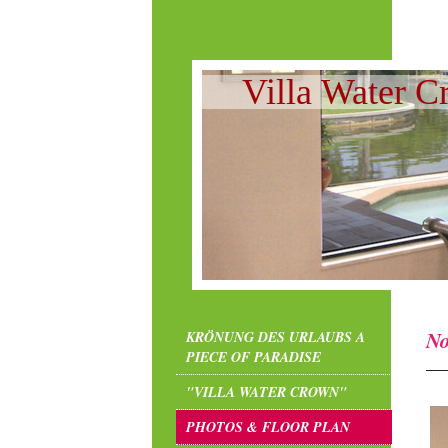
Villa Water 
N
KRÖNUNG DES URLAUBS A
PIECE OF PARADISE
"VILLA WATER CROWN"
PHOTOS & FLOOR PLAN