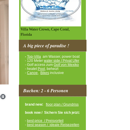
Villa Water Crown, Cape Coral,
Florida
A big piece of paradise !
-
Top-Villa
am Wasser, power boat
- 120 Meter
water side / Privat Ufer
- Golf access zum
Golf von Mexiko
- heatet
Pool
, beheizt
-
Canoe
,
Bikes
inclusive
Buchen: 2 - 6 Personen
brand new:
floor plan / Grundriss
book now / Sichern Sie sich jetzt:
-
best price / Preisvorteil
-
best season / ideale Reisezeiten