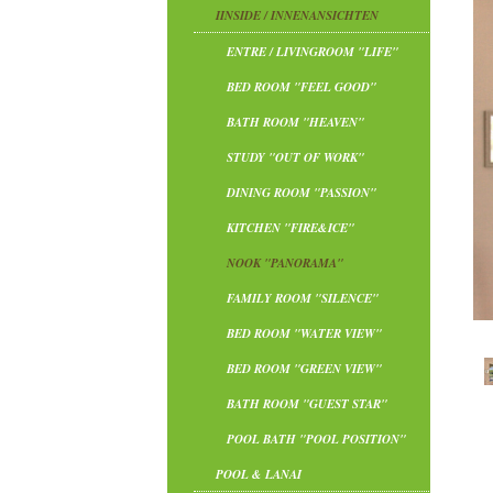
IINSIDE / INNENANSICHTEN
ENTRE / LIVINGROOM "LIFE"
BED ROOM "FEEL GOOD"
BATH ROOM "HEAVEN"
STUDY "OUT OF WORK"
DINING ROOM "PASSION"
KITCHEN "FIRE&ICE"
NOOK "PANORAMA"
FAMILY ROOM "SILENCE"
BED ROOM "WATER VIEW"
BED ROOM "GREEN VIEW"
BATH ROOM "GUEST STAR"
POOL BATH "POOL POSITION"
POOL & LANAI