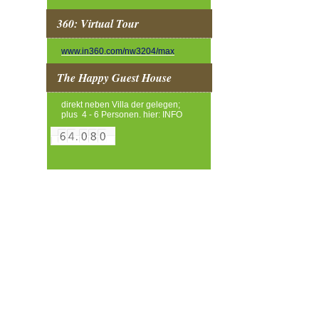
360: Virtual Tour
www.in360.com/nw3204/max
The Happy Guest House
direkt neben Villa der gelegen;
plus 4 - 6 Personen. hier: INFO