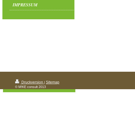
IMPRESSUM
Druckversion
Sitemap
|
© M!KE consult 2013